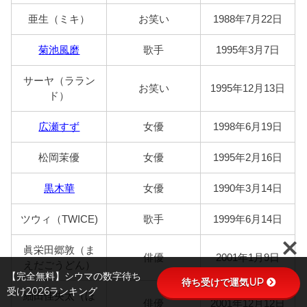
亜生（ミキ）
お笑い
1988年7月22日
菊池風磨
歌手
1995年3月7日
サーヤ（ララン
お笑い
1995年12月13日
ド）
広瀬すず
女優
1998年6月19日
松岡茉優
女優
1995年2月16日
黒木華
女優
1990年3月14日
ツウィ（TWICE)
歌手
1999年6月14日
眞栄田郷敦（ま
俳優
2001年1月9日
えだごうどん）
【完全無料】シウマの数字待ち
待ち受けで運気UP
受け2026ランキング
細田佳央太（ほ
俳優
2001年12月12日