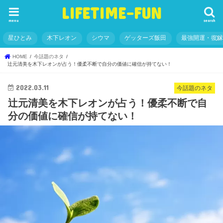
LIFETIME-FUN
menu
search
星ひとみ
木下レオン
シウマ
ゲッターズ飯田
最強開運・復
HOME
今話題のネタ
辻元清美を木下レオンが占う！優柔不断で自分の価値に確信が持てない！
2022.03.11
今話題のネタ
辻元清美を木下レオンが占う！優柔不断で自
分の価値に確信が持てない！