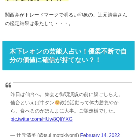
関西弁がトレードマークで明るい印象の、辻元清美さん
の鑑定結果は果たして・・・。
木下レオンの芸能人占い！優柔不断で自
分の価値に確信が持てない？！
昨日は仙台へ。集会と街頭演説の前に腹ごしらえ。
仙台といえば牛タン
政治活動って体力勝負やか
ら、食べるのがほんまに大事。ご馳走様でした。
pic.twitter.com/HUw8QIiYXG
— 辻元清美 (@tsujimotokiyomi)
February 14, 2022