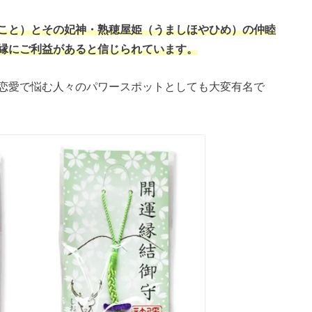
こと）とその妃神・熟穂屋姫（うましほやひめ）の仲睦
縁にご利益があると信じられています。
恋愛で悩む人々のパワースポットとしても大変有名で