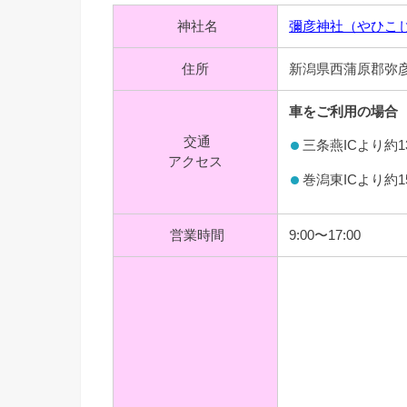
神社名
彌彦神社（やひこ
住所
新潟県西蒲原郡弥彦村
車をご利用の場合
交通
三条燕ICより約
アクセス
巻潟東ICより約
営業時間
9:00〜17:00