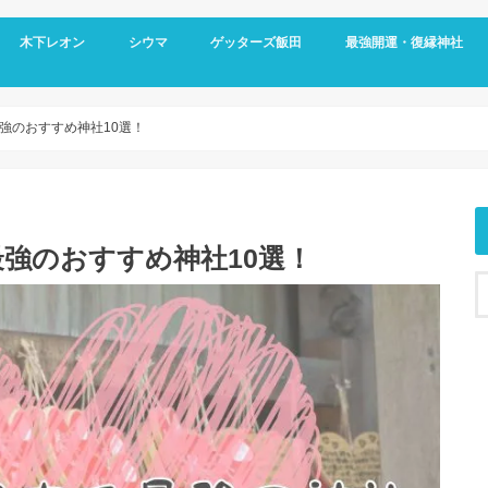
木下レオン
シウマ
ゲッターズ飯田
最強開運・復縁神社
強のおすすめ神社10選！
強のおすすめ神社10選！