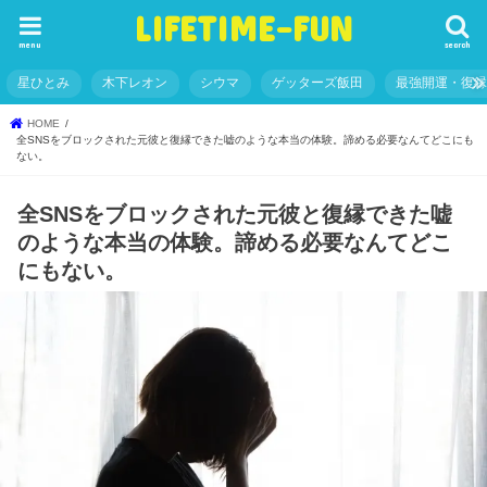
LIFETIME-FUN
menu
search
星ひとみ
木下レオン
シウマ
ゲッターズ飯田
最強開運・復
HOME
全SNSをブロックされた元彼と復縁できた嘘のような本当の体験。諦める必要なんてどこにも
ない。
全SNSをブロックされた元彼と復縁できた嘘
のような本当の体験。諦める必要なんてどこ
にもない。