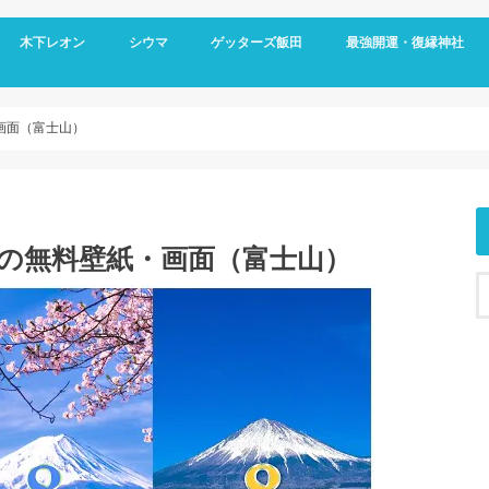
木下レオン
シウマ
ゲッターズ飯田
最強開運・復縁神社
画面（富士山）
の無料壁紙・画面（富士山）