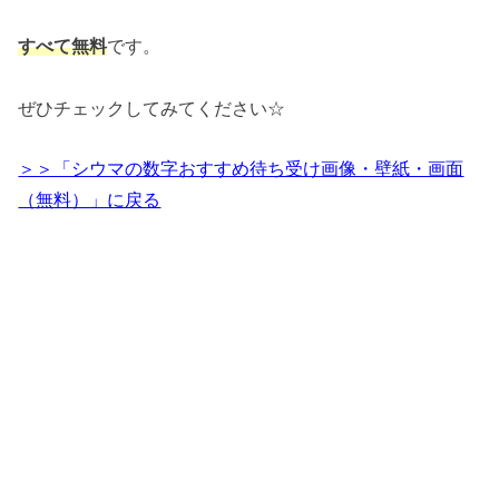
です。
すべて無料
ぜひチェックしてみてください☆
＞＞「シウマの数字おすすめ待ち受け画像・壁紙・画面
（無料）」に戻る