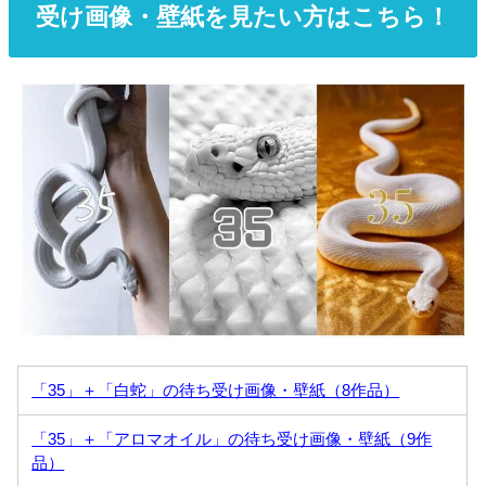
受け画像・壁紙を見たい方はこちら！
「35」＋「白蛇」の待ち受け画像・壁紙（8作品）
「35」＋「アロマオイル」の待ち受け画像・壁紙（9作
品）