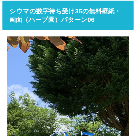
シウマの数字待ち受け35の無料壁紙・
画面（ハーブ園）パターン06