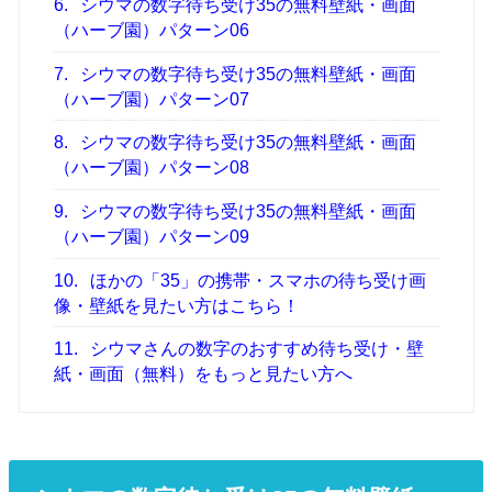
6.
シウマの数字待ち受け35の無料壁紙・画面
（ハーブ園）パターン06
7.
シウマの数字待ち受け35の無料壁紙・画面
（ハーブ園）パターン07
8.
シウマの数字待ち受け35の無料壁紙・画面
（ハーブ園）パターン08
9.
シウマの数字待ち受け35の無料壁紙・画面
（ハーブ園）パターン09
10.
ほかの「35」の携帯・スマホの待ち受け画
像・壁紙を見たい方はこちら！
11.
シウマさんの数字のおすすめ待ち受け・壁
紙・画面（無料）をもっと見たい方へ