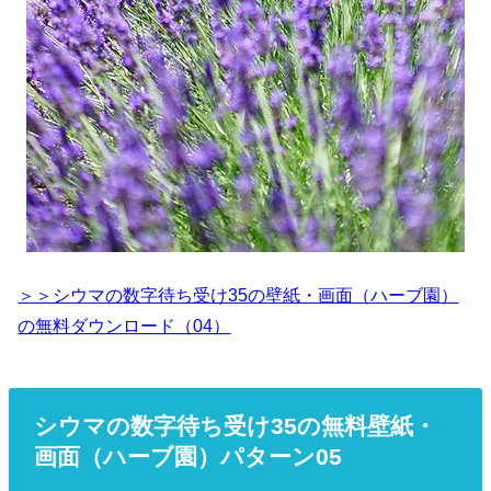
＞＞シウマの数字待ち受け35の壁紙・画面（ハーブ園）
の無料ダウンロード（04）
シウマの数字待ち受け35の無料壁紙・
画面（ハーブ園）パターン05