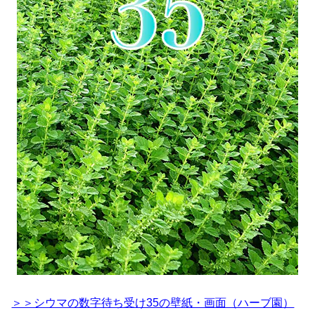
＞＞シウマの数字待ち受け35の壁紙・画面（ハーブ園）