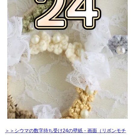
＞＞シウマの数字待ち受け24の壁紙・画面（リボンモチ