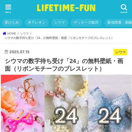
LIFETIME-FUN
menu
search
星ひとみ
木下レオン
シウマ
ゲッターズ飯田
最強開運・復
HOME
シウマ
シウマの数字待ち受け「24」の無料壁紙・画面（リボンモチーフのブレスレット）
2025.07.15
シウマ
シウマの数字待ち受け「24」の無料壁紙・画
面（リボンモチーフのブレスレット）