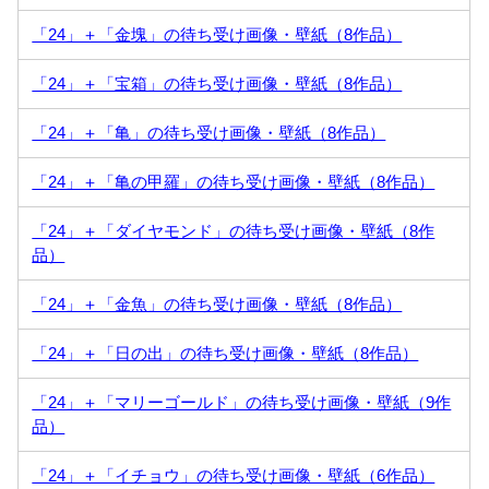
「24」＋「金塊」の待ち受け画像・壁紙（8作品）
「24」＋「宝箱」の待ち受け画像・壁紙（8作品）
「24」＋「亀」の待ち受け画像・壁紙（8作品）
「24」＋「亀の甲羅」の待ち受け画像・壁紙（8作品）
「24」＋「ダイヤモンド」の待ち受け画像・壁紙（8作
品）
「24」＋「金魚」の待ち受け画像・壁紙（8作品）
「24」＋「日の出」の待ち受け画像・壁紙（8作品）
「24」＋「マリーゴールド」の待ち受け画像・壁紙（9作
品）
「24」＋「イチョウ」の待ち受け画像・壁紙（6作品）