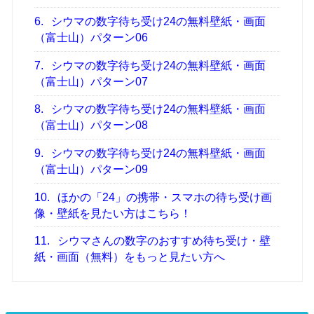
6.
シウマの数字待ち受け24の無料壁紙・画面
（富士山）パターン06
7.
シウマの数字待ち受け24の無料壁紙・画面
（富士山）パターン07
8.
シウマの数字待ち受け24の無料壁紙・画面
（富士山）パターン08
9.
シウマの数字待ち受け24の無料壁紙・画面
（富士山）パターン09
10.
ほかの「24」の携帯・スマホの待ち受け画
像・壁紙を見たい方はこちら！
11.
シウマさんの数字のおすすめ待ち受け・壁
紙・画面（無料）をもっと見たい方へ