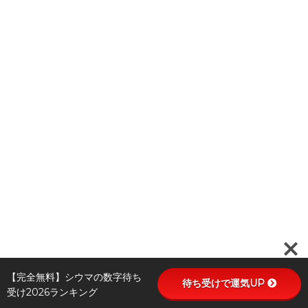
【完全無料】シウマの数字待ち
待ち受けで運気UP
受け2026ランキング