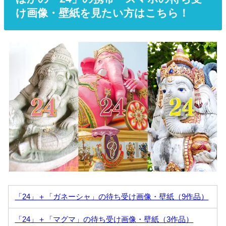
け画像・壁紙を見たい方はこちら！
「24」＋「ガネーシャ」の待ち受け画像・壁紙（9作品）
「24」＋「マグ
マ」の待ち受け画像・壁紙（3作品）