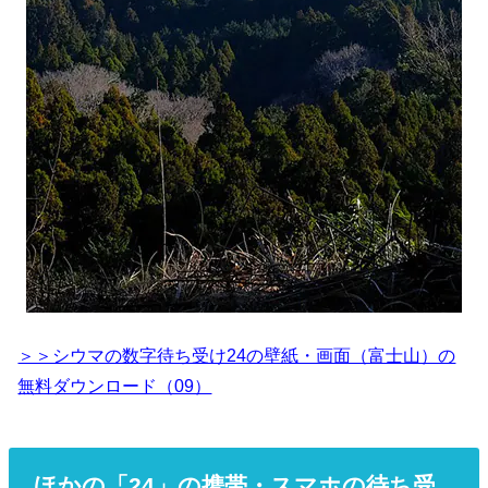
＞＞シウマの数字待ち受け24の壁紙・画面（富士山）の
無料ダウンロード（09）
ほかの「24」の携帯・スマホの待ち受