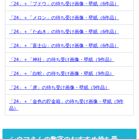
「24」＋「ブドウ」の待ち受け画像・壁紙（6作品）
「24」＋「メロン」の待ち受け画像・壁紙（6作品）
「24」＋「たぬき」の待ち受け画像・壁紙（6作品）
「24」＋「富士山」の待ち受け画像・壁紙（6作品）
「24」＋「神社」の待ち受け画像・壁紙（9作品）
「24」＋「白蛇」の待ち受け画像・壁紙（9作品）
「24」＋「虎」の待ち受け画像・壁紙（9作品）
「24」＋「金色の貯金箱」の待ち受け画像・壁紙（9作
品）