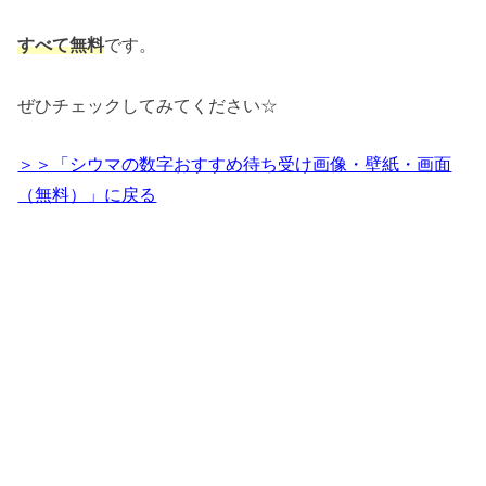
です。
すべて無料
ぜひチェックしてみてください☆
＞＞「シウマの数字おすすめ待ち受け画像・壁紙・画面
（無料）」に戻る