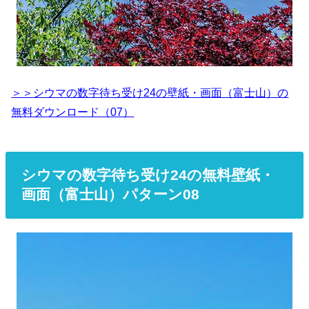
＞＞シウマの数字待ち受け24の壁紙・画面（富士山）の
無料ダウンロード（07）
シウマの数字待ち受け24の無料壁紙・
画面（富士山）パターン08