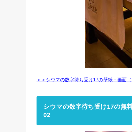
＞＞シウマの数字待ち受け17の壁紙・画面（
シウマの数字待ち受け17の無
02