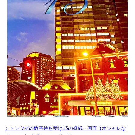
＞＞シウマの数字待ち受け15の壁紙・画面（オシャレな