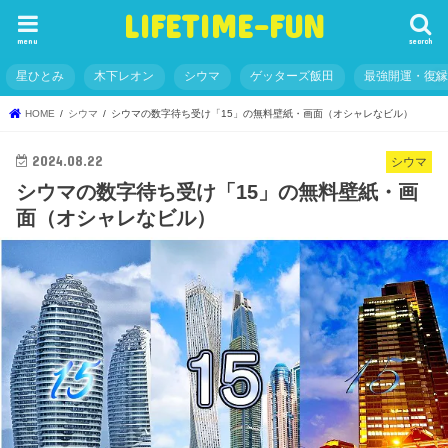
LIFETIME-FUN
menu
search
星ひとみ
木下レオン
シウマ
ゲッターズ飯田
最強開運・復
HOME
シウマ
シウマの数字待ち受け「15」の無料壁紙・画面（オシャレなビル）
2024.08.22
シウマ
シウマの数字待ち受け「15」の無料壁紙・画
面（オシャレなビル）