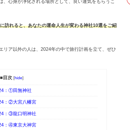
は、心身が浄化される場所として、良い運気をもらうこ
年に訪れると、あなたの運命人生が変わる神社10選をご紹
リア以外の人は、2024年の中で旅行計画を立て、ぜひ
■目次
[
hide
]
24：①田無神社
24：②大宮八幡宮
24：③龍口明神社
24：④東京大神宮