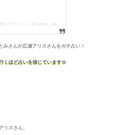
ドラマ『ラジエーションハウスⅡ～放射線科の診断レポート～』(@radiha_radiha)がシェアした投稿
星ひとみさんが広瀬アリスさんをガチ占い！
行くほど占いを信じています☆
アリスさん。