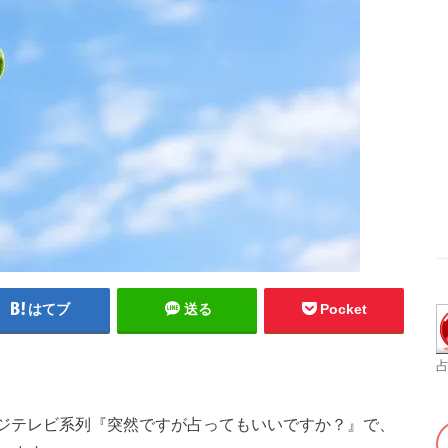
はてブ
送る
Pocket
占
、フジテレビ系列『突然ですが占ってもいいですか？』で、