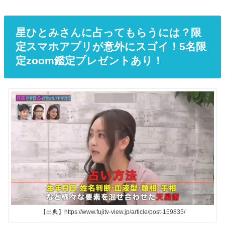
星ひとみさんに占ってもらうには？限
定スマホアプリが意外にスゴイ！5名限
定zoom鑑定プレゼントあり！
【出典】https://www.fujitv-view.jp/article/post-159835/