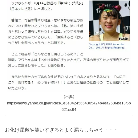
【出典】
https://news.yahoo.co.jp/articles/1e3e84245664305424b4ea2586be13f6b
621ec94
お化け屋敷や笑いすぎるとよく漏らしちゃう・・・