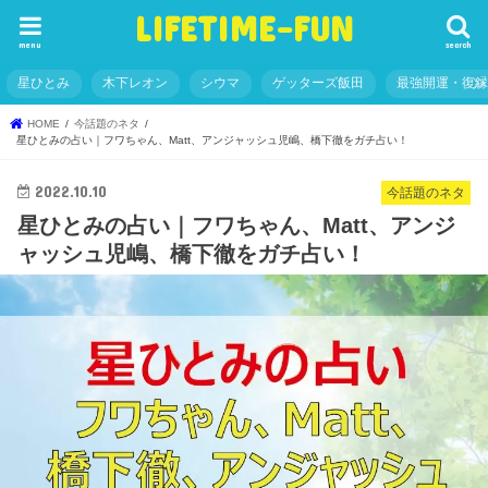
LIFETIME-FUN
menu
search
星ひとみ
木下レオン
シウマ
ゲッターズ飯田
最強開運・復
HOME
今話題のネタ
星ひとみの占い｜フワちゃん、Matt、アンジャッシュ児嶋、橋下徹をガチ占い！
2022.10.10
今話題のネタ
星ひとみの占い｜フワちゃん、Matt、アンジ
ャッシュ児嶋、橋下徹をガチ占い！