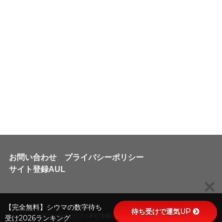
お問い合わせ
プライバシーポリシー
サイト登録AUL
【完全無料】シウマの数字待ち
待ち受けで運気UP
©Copyright2026
LIFETIME-FUN
.All Rights Reserved.
受け2026ランキング