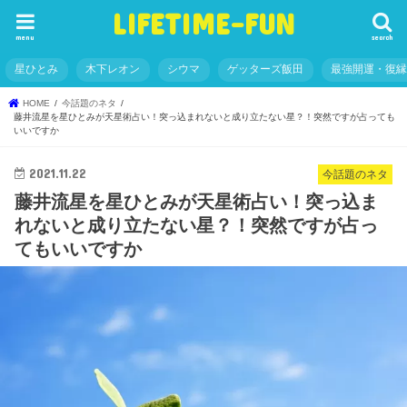
LIFETIME-FUN
menu
search
星ひとみ
木下レオン
シウマ
ゲッターズ飯田
最強開運・復
HOME
今話題のネタ
藤井流星を星ひとみが天星術占い！突っ込まれないと成り立たない星？！突然ですが占っても
いいですか
2021.11.22
今話題のネタ
藤井流星を星ひとみが天星術占い！突っ込ま
れないと成り立たない星？！突然ですが占っ
てもいいですか