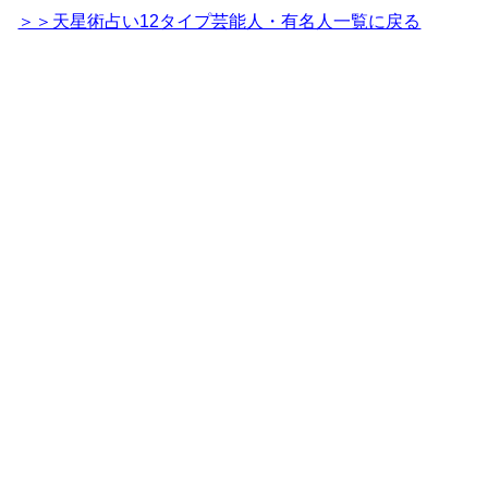
＞＞天星術占い12タイプ芸能人・有名人一覧に戻る