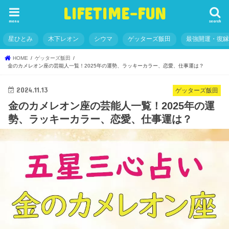
LIFETIME-FUN
menu
search
星ひとみ
木下レオン
シウマ
ゲッターズ飯田
最強開運・復
HOME
ゲッターズ飯田
金のカメレオン座の芸能人一覧！2025年の運勢、ラッキーカラー、恋愛、仕事運は？
2024.11.13
ゲッターズ飯田
金のカメレオン座の芸能人一覧！2025年の運
勢、ラッキーカラー、恋愛、仕事運は？