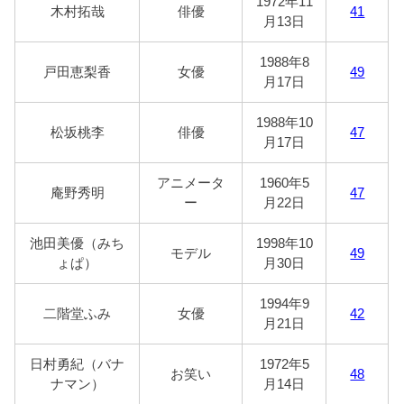
1972年11
木村拓哉
俳優
41
月13日
1988年8
戸田恵梨香
女優
49
月17日
1988年10
松坂桃李
俳優
47
月17日
アニメータ
1960年5
庵野秀明
47
ー
月22日
池田美優（みち
1998年10
モデル
49
ょぱ）
月30日
1994年9
二階堂ふみ
女優
42
月21日
日村勇紀（バナ
1972年5
お笑い
48
ナマン）
月14日