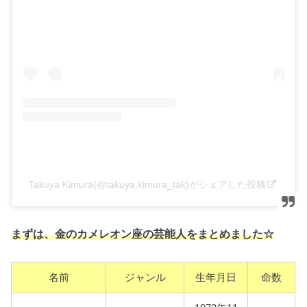
Takuya Kimura(@takuya.kimura_tak)がシェアした投稿
まずは、金のカメレオン座の芸能人をまとめました☆
名前
ジャンル
生年月日
命数