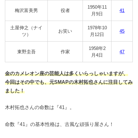
1950年11
梅沢富美男
役者
41
月9日
土屋伸之（ナイ
1978年10
お笑い
45
ツ）
月12日
1958年2
東野圭吾
作家
47
月4日
金のカメレオン座の芸能人は多くいらっしゃいますが、
今回はその中でも、元SMAPの木村拓也さんに注目してみ
ました！
木村拓也さんの命数は『41』。
命数『41』の基本性格は、古風な頑張り屋さん！