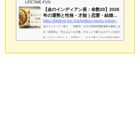
LIFETIME-FUN
【金のインディアン座：命数20】2026
年の運勢と性格・才能｜恋愛・結婚・
金運を完...
https://lifetime-fun.link/getters-meisu-indian-gold-20
金のインディアン座で、「命数20」の方の2026年最新運勢を解説しま
す！2025年は「考えるよりも行動」することで新たなステージを切り
拓いてきた一年でした。2026年は、これまで蓄えてきた知識や経験が
「最高の武器」として評価される時期に突入します。さらなる飛躍を
遂げるためのポイントを詳しくチェックしていきましょう。金のイン
ディアン座「命数20」は「理屈が好きな中学生」！基本性格は？金の
インディアン座「命数20」が持つ独自の才能と強み中学生のような純
粋さと旺盛な知的好奇心を持ち、あらゆる情報を収集することに長
け...