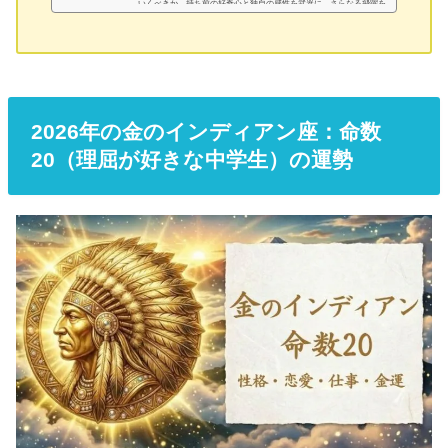
いくべきか。持ち前の好奇心と独自の感性を武器に、さらなる飛躍を
遂げるためのヒントを詳しく解説いたします。金のインディアン座
「命数19」は「好奇心旺盛な変わり者」！基本性格は？金のインディ
アン座「命数19」が持つ独自の才能と強み好奇心が豊かで、気になる
ことは何でも調べる探求心と追求心を持っています。芸術面で創作の
才能があり、人とは違う独自の視点で物事を見ることができるのが最
大...
2026年の金のインディアン座：命数
20（理屈が好きな中学生）の運勢