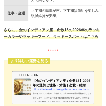
上半期の転職が吉。下半期は節約を楽しみ
仕事・金運
現状維持が安泰。
さらに、金のインディアン座、命数15の2026年のラッキ
ーカラーやラッキーフード、ラッキースポットはこちら
↓↓↓↓↓↓
より詳しい運勢を見る
LIFETIME-FUN
【金のインディアン座：命数15】2026
年の運勢と性格・才能｜恋愛・結婚・
金運を完...
https://lifetime-fun.link/getters-meisu-indian-gold-15
金のインディアン座で、「命数15」の方の2026年最新運勢を詳しくお
届けします！2025年は計画通りに進む順調な年でしたが、2026年は
「より広い世界へと足を踏み出し、価値ある情報を掴み取る飛躍の