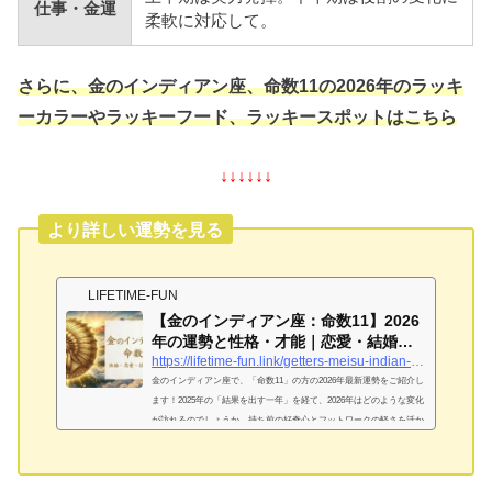
仕事・金運
柔軟に対応して。
さらに、金のインディアン座、命数11の2026年のラッキ
ーカラーやラッキーフード、ラッキースポットはこちら
↓↓↓↓↓↓
より詳しい運勢を見る
LIFETIME-FUN
【金のインディアン座：命数11】2026
年の運勢と性格・才能｜恋愛・結婚・
金運を完...
https://lifetime-fun.link/getters-meisu-indian-gold-11
金のインディアン座で、「命数11」の方の2026年最新運勢をご紹介し
ます！2025年の「結果を出す一年」を経て、2026年はどのような変化
が訪れるのでしょうか。持ち前の好奇心とフットワークの軽さを活か
して、さらなる飛躍を目指すためのヒントを詳しく解説いたします。
金のインディアン座「命数11」は「好奇心旺盛な心は中学3年生」！
基本性格は？金のインディアン座「命数11」が持つ独自の才能と強み