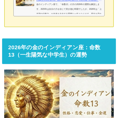
金のインディアン座で、「命数12」の方の2026年の運勢を解説しま
す。2025年は自分の力を信じて突き進む時期でしたが、2026年は「上
半期の行動力」が未来を左右する重要な一年となります。変化を恐れ
ず、新たな刺激を求めて動き出す準備をしましょう！金のインディア
ン座「命数12」は「冒険が好きな楽観主義者」！基本性格は？金のイ
ンディアン座「命数12」が持つ独自の才能と強み刺激と変化を求める
無邪気な人で、新しいことや時代の流れに素早く乗ることができるタ
イプです。誰も知らない情報をいち早くキャッチしたり、流行の一歩
先...
2026年の金のインディアン座：命数
13（一生陽気な中学生）の運勢