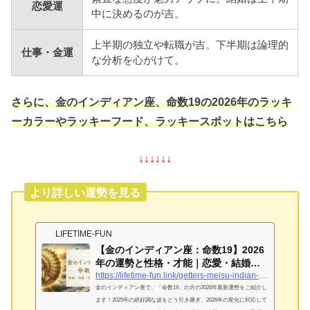
恋愛運
中に決めるのが吉。
上半期の独立や転職が吉。下半期は論理的
仕事・金運
な分析を心がけて。
さらに、金のインディアン座、命数19の2026年のラッキ
ーカラーやラッキーフード、ラッキースポットはこちら
↓↓↓↓↓↓
より詳しい運勢を見る
LIFETIME-FUN
【金のインディアン座：命数19】2026
年の運勢と性格・才能｜恋愛・結婚・
金運を完...
https://lifetime-fun.link/getters-meisu-indian-gold-19
金のインディアン座で、「命数19」の方の2026年最新運勢をご紹介し
ます！2025年の絶好調な波をどう引き継ぎ、2026年の変化に対応して