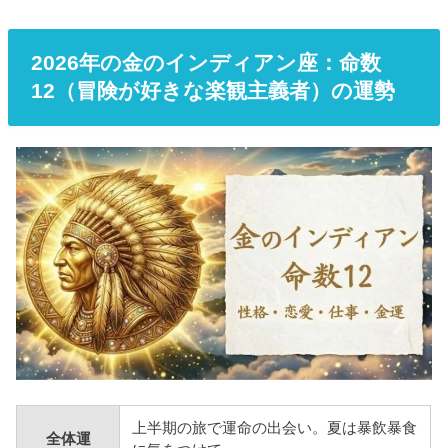
負けず嫌いの頑張り屋で、さっぱりとした性格が最大の魅力です。裏
表のない性格で誰にでもフレンドリーに接することができるため、幅
広...
2026年の金のインディアン座：命数
12（冒険が好きな楽観主義者）の運勢
上半期の旅で運命の出会い。夏は暴飲暴食
全体運