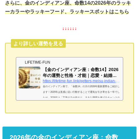
さらに、金のインディアン座、命数14の2026年のラッキ
ーカラーやラッキーフード、ラッキースポットはこちら
↓↓↓↓↓↓
より詳しい運勢を見る
LIFETIME-FUN
【金のインディアン座：命数14】2026
年の運勢と性格・才能｜恋愛・結婚・
金運を完...
https://lifetime-fun.link/getters-meisu-indian-gold-14
金のインディアン座で、「命数14」の方の2026年最新運勢をご紹介し
ます！2025年は直感に従い行動することで運気を引き寄せる一年でし
たが、2026年は「言葉の力が強まり、大きな飛躍を遂げるチャンスの
上半期」となります。あなたの感性を活かして最高の2026年を過ごし
ましょう。金のインディアン座「命数14」は「瞬発力だけで生きる中
学生」！基本性格は？金のインディアン座「命数14」が持つ独自の才
能と強み何事も直感で決め、瞬発力だけで生きているのがあなたの大
きな特徴です。独特の感性を持ち、周囲が驚くような発想やアイデ
ア...
2026年の金のインディアン座：命数