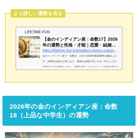
より詳しい運勢を見る
LIFETIME-FUN
【金のインディアン座：命数17】2026
年の運勢と性格・才能｜恋愛・結婚・
金運を完...
https://lifetime-fun.link/getters-meisu-indian-gold-17
金のインディアン座で「命数17」の方の2026年最新運勢を解説しま
す。2025年は努力が形になり、最高の結果を手にする一年でしたが、
2026年はその成果を土台に、周囲を導くリーダーとして真価を問われ
る年となります。持ち前の行動力をどう活かすべきか、詳しく見てい
きましょう。金のインディアン座「命数17」は「妄想好きなリーダ
ー」！基本性格は？金のインディアン座「命数17」が持つ独自の才能
と強み実行力と行動力に溢れ、新しいことや気になることには迷わず
飛び込むパワーの持ち主です。視野が広く、多方面に興味を持つ才能
は、...
2026年の金のインディアン座：命数
18（上品な中学生）の運勢