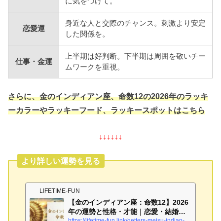
に気をつけて。
身近な人と交際のチャンス。刺激より安定
恋愛運
した関係を。
上半期は好判断。下半期は周囲を敬いチー
仕事・金運
ムワークを重視。
さらに、金のインディアン座、命数12の2026年のラッキ
ーカラーやラッキーフード、ラッキースポットはこちら
↓↓↓↓↓↓
より詳しい運勢を見る
LIFETIME-FUN
【金のインディアン座：命数12】2026
年の運勢と性格・才能｜恋愛・結婚・
金運を完...
https://lifetime-fun.link/getters-meisu-indian-gold-12