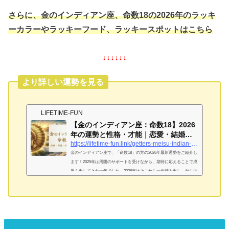
さらに、金のインディアン座、命数18の2026年のラッキ
ーカラーやラッキーフード、ラッキースポットはこちら
↓↓↓↓↓↓
より詳しい運勢を見る
LIFETIME-FUN
【金のインディアン座：命数18】2026
年の運勢と性格・才能｜恋愛・結婚・
金運を完...
https://lifetime-fun.link/getters-meisu-indian-gold-18
金のインディアン座で、「命数18」の方の2026年最新運勢をご紹介し
ます！2025年は周囲のサポートを受けながら、期待に応えることで成
果を出してきた一年でした。2026年はそこから一歩踏み出し、自らの
勇気で環境を変え、夢を形にする重要なタイミングが訪れます。金の
インディアン座「命数18」は「上品な中学生」！基本性格は？金のイ
ンディアン座「命数18」が持つ独自の才能と強み無邪気でありながら
上品で、礼儀正しい振る舞いができるのがあなたの最大の強みです。
目上の人や成功者から好かれやすく、不思議と強力な人脈を築く才
能...