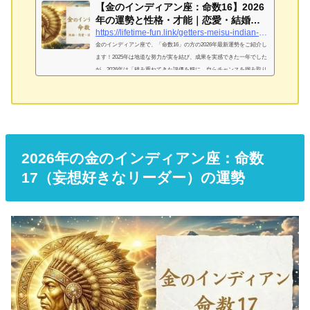
【金のインディアン座：命数16】2026
年の運勢と性格・才能｜恋愛・結婚・
金運を完...
https://lifetime-fun.link/getters-meisu-indian-gold-16
金のインディアン座で、「命数16」の方の2026年最新運勢をご紹介し
ます！2025年は地道な努力が実を結び、成果を実感できた一年でした
が、2026年は「積み重ねてきた評価を糧に、自らチャンスを掴み取り
にいく飛躍の年」となります。慎重な自分を少し脱ぎ捨てて、大胆に
動く準備をしましょう。金のインディアン座「命数16」は「誠実で陽
気な中学生」！基本性格は？金のインディアン座「命数16」が持つ独
自の才能と強み真面目でやさしく、地道にコツコツと積み重ねていく
姿勢があなたの最大の才能です。好奇心旺盛で新しいことが好きな
一...
2026年の金のインディアン座：命数
17（妄想好きなリーダー）の運勢