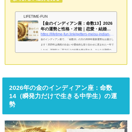
LIFETIME-FUN
【金のインディアン座：命数13】2026
年の運勢と性格・才能｜恋愛・結婚・
金運を完...
https://lifetime-fun.link/getters-meisu-indian-gold-13
金のインディアン座で、「命数13」の方の2026年最新運勢をお届けし
ます！2025年は偶然の出会いや運命的な巡り合わせに恵まれた一年で
したが、2026年は「実力以上の結果を掴み取れる、さらなる飛躍の
年」となります。持ち前の陽気さを活かして、最高の運気を味方につ
けましょう。金のインディアン座「命数13」は「一生陽気な中学
生」！基本性格は？金のインディアン座「命数13」が持つ独自の才能
と強み明るく陽気でおしゃべり、無邪気で楽観主義者なのがあなたの
最大の魅力です。見た目も心も若々しく、中学2、3年生のような純粋
さを持...
2026年の金のインディアン座：命数
14（瞬発力だけで生きる中学生）の運
勢