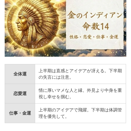
上半期は直感とアイデアが冴える。下半期
全体運
の失言には注意。
情に厚いマメな人と縁。外見より中身を重
恋愛運
視し幸せを掴む。
上半期のアイデアで飛躍。下半期は体調管
仕事・金運
理を優先して。