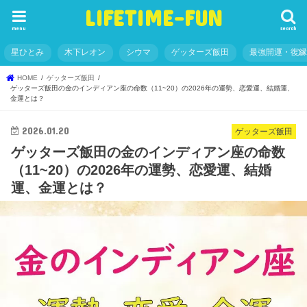
LIFETIME-FUN
menu
search
星ひとみ
木下レオン
シウマ
ゲッターズ飯田
最強開運・復
HOME
ゲッターズ飯田
ゲッターズ飯田の金のインディアン座の命数（11~20）の2026年の運勢、恋愛運、結婚運、
金運とは？
2026.01.20
ゲッターズ飯田
ゲッターズ飯田の金のインディアン座の命数
（11~20）の2026年の運勢、恋愛運、結婚
運、金運とは？