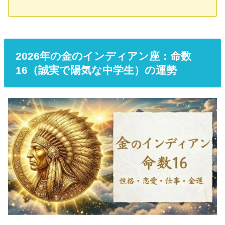
年」になります。持ち前の情報収集能力を活かし、さらなる幸運を引
き寄せましょう。金のインディアン座「命数15」は「情報収集が得意
な中学生」！基本性格は？金のインディアン座「命数15」が持つ独自
の才能と強みあらゆる情報を入手することに長けた、多趣味で多才な
「情報屋」のような才能の持ち主です。段取りと計算が得意でフット
ワー...
2026年の金のインディアン座：命数
16（誠実で陽気な中学生）の運勢