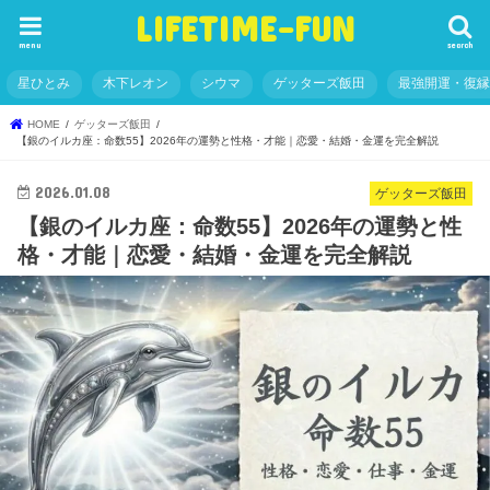
LIFETIME-FUN
menu
search
星ひとみ
木下レオン
シウマ
ゲッターズ飯田
最強開運・復
HOME
ゲッターズ飯田
【銀のイルカ座：命数55】2026年の運勢と性格・才能｜恋愛・結婚・金運を完全解説
2026.01.08
ゲッターズ飯田
【銀のイルカ座：命数55】2026年の運勢と性
格・才能｜恋愛・結婚・金運を完全解説