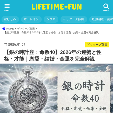
LIFETIME-FUN
menu
search
星ひとみ
木下レオン
シウマ
ゲッターズ飯田
最強開運・復
HOME
ゲッターズ飯田
【銀の時計座：命数40】2026年の運勢と性格・才能｜恋愛・結婚・金運を完全解説
2026.01.07
ゲッターズ飯田
【銀の時計座：命数40】2026年の運勢と性
格・才能｜恋愛・結婚・金運を完全解説