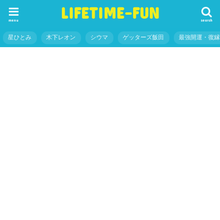
LIFETIME-FUN
menu
search
星ひとみ
木下レオン
シウマ
ゲッターズ飯田
最強開運・復